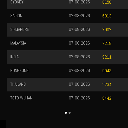
SYDNEY
07-08-2026
0158
SAIGON
07-08-2026
6913
SINGAPORE
07-08-2026
7907
MALAYSIA
07-08-2026
7218
INDIA
07-08-2026
9211
HONGKONG
07-08-2026
9943
THAILAND
07-08-2026
2234
TOTO WUHAN
07-08-2026
8442