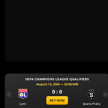
UEFA CHAMPIONS LEAGUE QUALIFIERS
August 12, 2026 — 02:00 WIB
0 : 0
Previous
Ne
BET NOW
Lyon
Sparta Praha